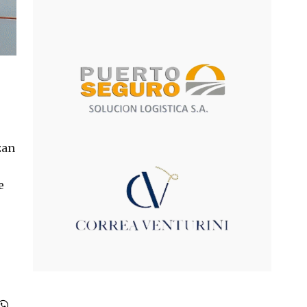
zan
e