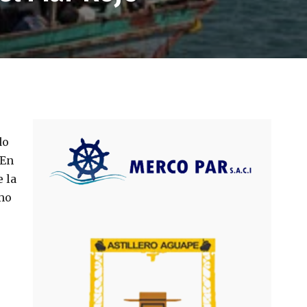
do
 En
e la
imo