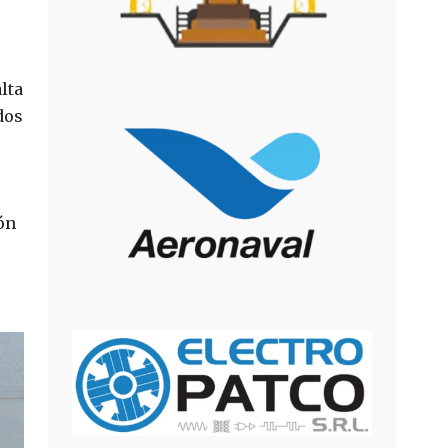
lta
dos
ón