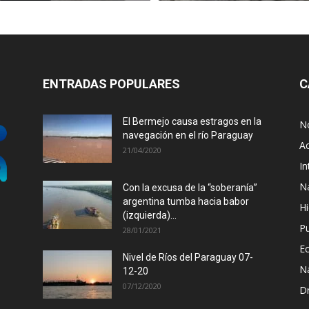
ENTRADAS POPULARES
C
El Bermejo causa estragos en la
No
navegación en el río Paraguay
Ac
21/04/2020
In
N
Con la excusa de la “soberanía”
argentina tumba hacia babor
Hi
(izquierda)...
P
28/01/2021
E
Nivel de Ríos del Paraguay 07-
N
12-20
07/12/2020
D