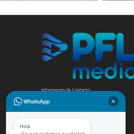
Información de Contacto
+595 985 947508 - +595 984 509299
Contáctanos:
info@paraguayfluvial.com
Hola