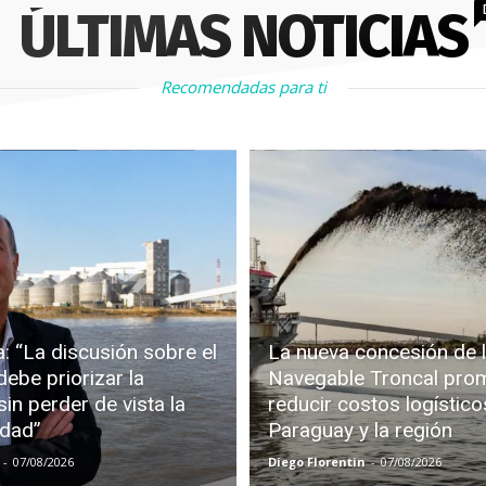
ÚLTIMAS NOTICIAS
Recomendadas para ti
: “La discusión sobre el
La nueva concesión de l
debe priorizar la
Navegable Troncal pro
in perder de vista la
reducir costos logístico
idad”
Paraguay y la región
-
07/08/2026
Diego Florentin
-
07/08/2026