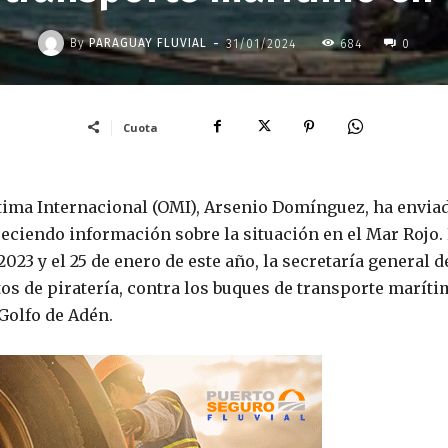
-
By
PARAGUAY FLUVIAL
31/01/2024
684
0
Cuota
ítima Internacional (OMI), Arsenio Domínguez, ha envia
ciendo información sobre la situación en el Mar Rojo.
023 y el 25 de enero de este año, la secretaría general d
tos de piratería, contra los buques de transporte marít
 Golfo de Adén.