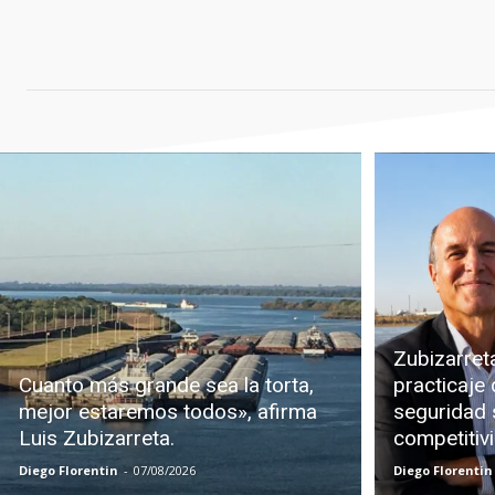
Zubizarreta
Cuanto más grande sea la torta,
practicaje 
mejor estaremos todos», afirma
seguridad s
Luis Zubizarreta.
competitiv
Diego Florentin
-
07/08/2026
Diego Florentin