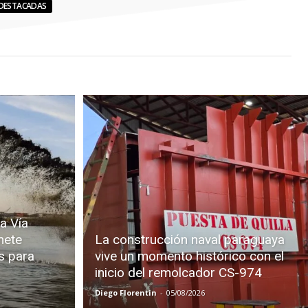
DESTACADAS
a Vía
mete
La construcción naval paraguaya
s para
vive un momento histórico con el
inicio del remolcador CS-974
Diego Florentin
-
05/08/2026