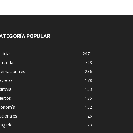
ATEGORÍA POPULAR
ticias
2471
tualidad
728
ternacionales
236
avieras
178
drovía
153
uertos
135
conomía
132
acionales
126
ragado
123