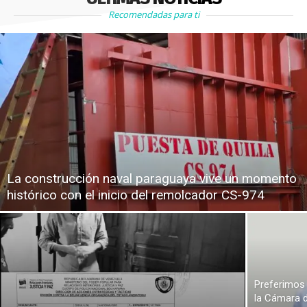
Recomendadas para ti
La construcción naval paraguaya vive un momento
histórico con el inicio del remolcador CS-974
Preferimos 
la Cámara d