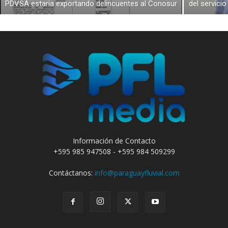
PDVSA estaria exportando delincuentes al Conosur
del servici
Información de Contacto
+595 985 947508 - +595 984 509299
Contáctanos:
info@paraguayfluvial.com