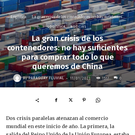
Logística
La gran crisis de los contenedores: no hay suficientes...
LOGÍSTICA
NOTICIAS
La gran crisis de los
contenedores: no hay suficientes
para comprar todo lo que
queremos de China
-
By
PARAGUAY FLUVIAL
11/01/2021
1517
0
Dos crisis paralelas atenazan al comercio
mundial en este inicio de año. La primera, la
salida del Reino Unido de la Unión Europea, estaba