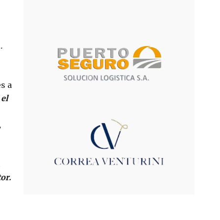
ó
.
s a
 el
,
,
tor.