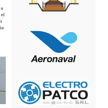
 a
 el
n
ia