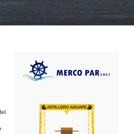
del
.