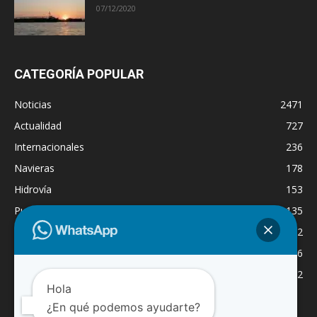
07/12/2020
CATEGORÍA POPULAR
Noticias
2471
Actualidad
727
Internacionales
236
Navieras
178
Hidrovía
153
Puertos
135
Economía
132
Nacionales
126
Dragado
122
Hola
¿En qué podemos ayudarte?