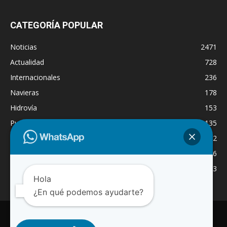
CATEGORÍA POPULAR
Noticias
2471
Actualidad
728
Internacionales
236
Navieras
178
Hidrovía
153
Puertos
135
Economía
132
Nacionales
126
Dragado
123
Hola
¿En qué podemos ayudarte?
INICIO
NOTICIAS
ACTUALIDAD
NAVIERAS
PUERTOS
ASTILLEROS
LOGISTICA
RADIO ONLINE
REGION