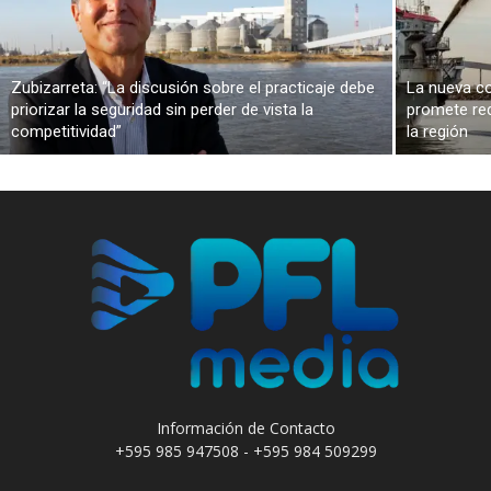
Zubizarreta: “La discusión sobre el practicaje debe
La nueva co
priorizar la seguridad sin perder de vista la
promete red
competitividad”
la región
Información de Contacto
+595 985 947508 - +595 984 509299