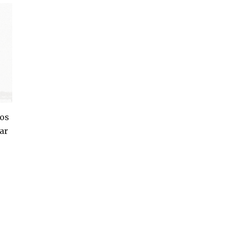
mos
ar