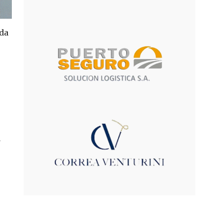
oda
a