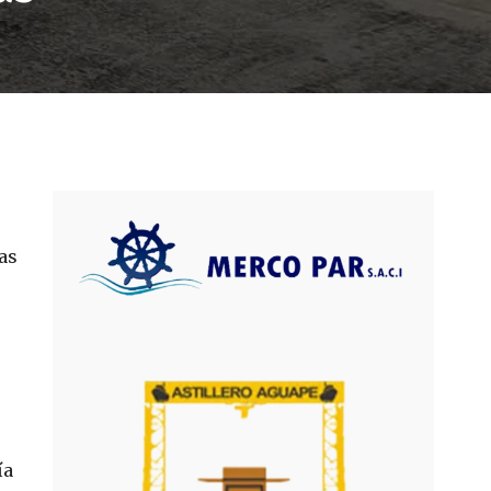
sas
ía