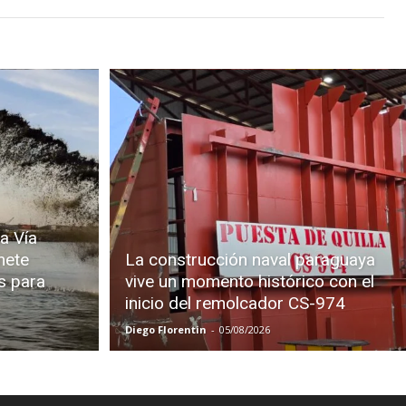
a Vía
mete
La construcción naval paraguaya
s para
vive un momento histórico con el
inicio del remolcador CS-974
Diego Florentin
-
05/08/2026