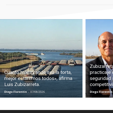
Zubizarreta
Cuanto más grande sea la torta,
practicaje 
mejor estaremos todos», afirma
seguridad s
Luis Zubizarreta.
competitiv
Diego Florentin
-
07/08/2026
Diego Florentin