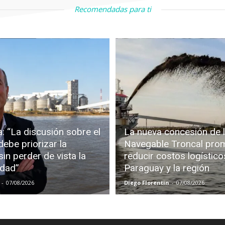
Recomendadas para ti
: “La discusión sobre el
La nueva concesión de l
debe priorizar la
Navegable Troncal pro
in perder de vista la
reducir costos logístico
idad”
Paraguay y la región
-
07/08/2026
Diego Florentin
-
07/08/2026