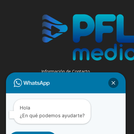
Información de Contacto
+595 985 947508 - +595 984 509299
Contáctanos:
info@paraguayfluvial.com
Hola
¿En qué podemos ayudarte?