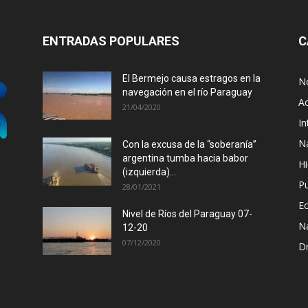
ENTRADAS POPULARES
C
El Bermejo causa estragos en la
No
navegación en el río Paraguay
Ac
21/04/2020
In
N
Con la excusa de la “soberanía”
argentina tumba hacia babor
Hi
(izquierda)...
P
28/01/2021
E
Nivel de Ríos del Paraguay 07-
N
12-20
07/12/2020
D