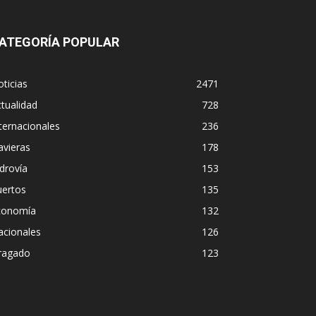
ATEGORÍA POPULAR
ticias
2471
tualidad
728
ternacionales
236
avieras
178
drovía
153
uertos
135
conomía
132
acionales
126
ragado
123