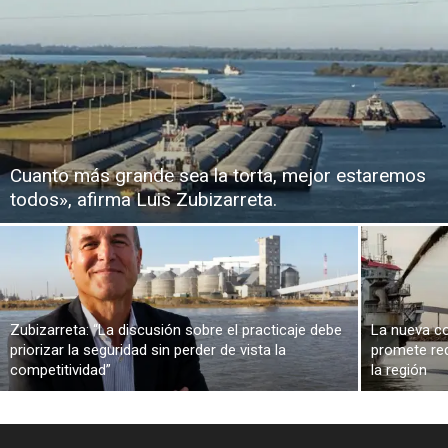
Cuanto más grande sea la torta, mejor estaremos
todos», afirma Luis Zubizarreta.
Zubizarreta: “La discusión sobre el practicaje debe
La nueva co
priorizar la seguridad sin perder de vista la
promete red
competitividad”
la región