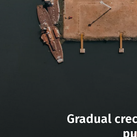
Gradual cre
pu