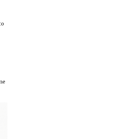
to
ene