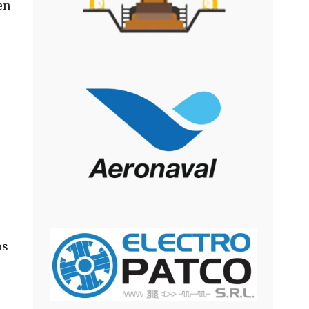
en
os