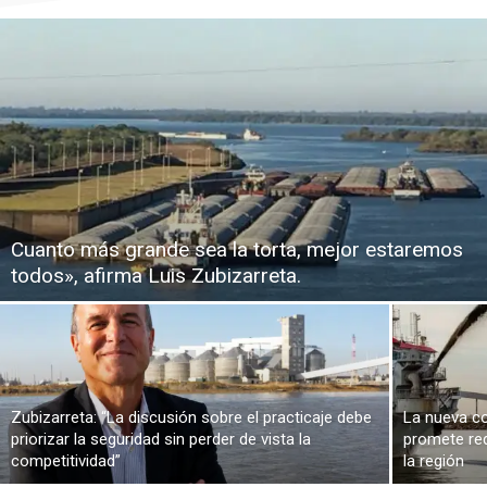
Cuanto más grande sea la torta, mejor estaremos
todos», afirma Luis Zubizarreta.
Zubizarreta: “La discusión sobre el practicaje debe
La nueva co
priorizar la seguridad sin perder de vista la
promete red
competitividad”
la región