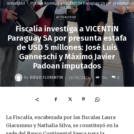
Actualidad
Fiscalía investiga a VICENTIN Paraguay SA por presunta
estafa...
ACTUALIDAD
Fiscalía investiga a VICENTIN
Paraguay SA por presunta estafa
de USD 5 millones: José Luis
Ganneschi y Máximo Javier
Padoan imputados
-
By
DIEGO FLORENTIN
22/10/2024
734
0
La Fiscalía, encabezada por las fiscalas Laura
Giacummo y Nathalia Silva, se constituyó en la
sede del Banco Continental Saeca para la