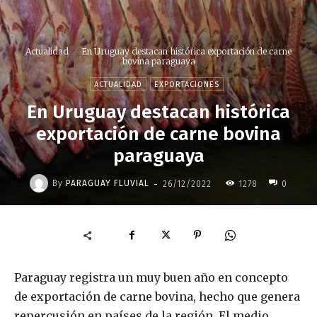
Actualidad
En Uruguay destacan histórica exportación de carne
bovina paraguaya
ACTUALIDAD
EXPORTACIONES
En Uruguay destacan histórica
exportación de carne bovina
paraguaya
-
By
PARAGUAY FLUVIAL
26/12/2022
1278
0
Paraguay registra un muy buen año en concepto
de exportación de carne bovina, hecho que genera
repercusión en países de la región. El medio