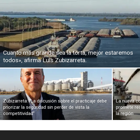
Cuanto más grande sea la torta, mejor estaremos
todos», afirma Luis Zubizarreta.
Zubizarreta: “La discusión sobre el practicaje debe
La nueva co
priorizar la seguridad sin perder de vista la
promete red
competitividad”
la región