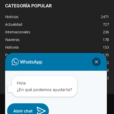
CATEGORÍA POPULAR
Noticias
2471
Actualidad
727
Internacionales
236
Navieras
178
Hidrovía
153
Puertos
135
Economía
132
Nacionales
126
Dragado
122
Hola
¿En qué podemos ayudarte?
INICIO
NOTICIAS
ACTUALIDAD
NAVIERAS
PUERTOS
ASTILLEROS
LOGISTICA
RADIO ONLINE
REGION
INTERNACIONAL
CANAL WA
Abrir chat