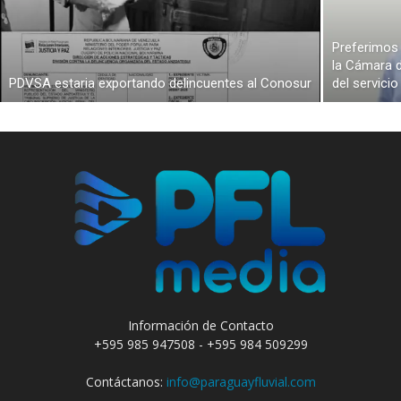
Preferimos 
la Cámara d
PDVSA estaria exportando delincuentes al Conosur
del servici
Información de Contacto
+595 985 947508 - +595 984 509299
Contáctanos:
info@paraguayfluvial.com