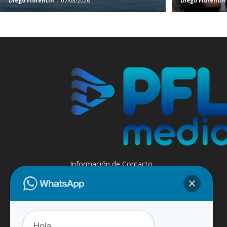
Diego Florentin
-
07/08/2026
Diego Florentin
Información de Contacto
+595 985 947508 - +595 984 509299
Contáctanos:
info@paraguayfluvial.com
Hola