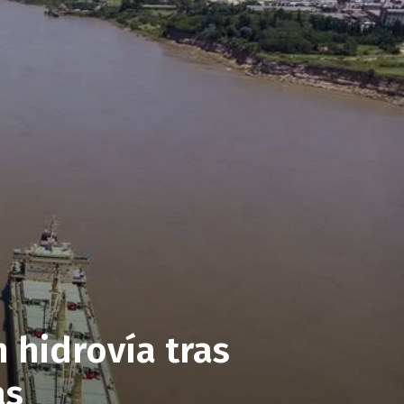
 hidrovía tras
as