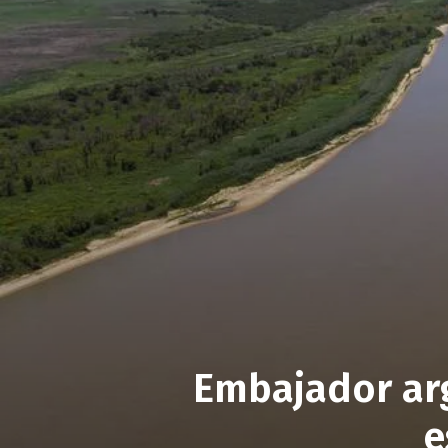
Embajador arg
e