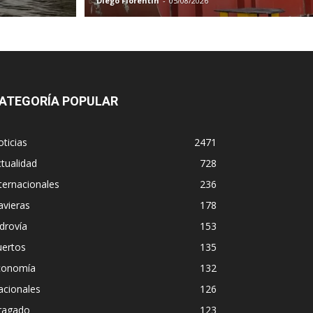
Diego Florentin
-
05/08/2026
ATEGORÍA POPULAR
ticias
2471
tualidad
728
ternacionales
236
avieras
178
drovía
153
uertos
135
conomía
132
acionales
126
ragado
123