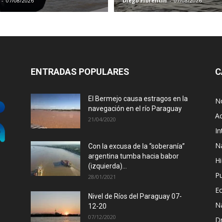
-
07/08/2026
Diego Florentin
-
07/08/2026
ENTRADAS POPULARES
C
El Bermejo causa estragos en la
No
navegación en el río Paraguay
Ac
21/04/2020
In
N
Con la excusa de la “soberanía”
argentina tumba hacia babor
Hi
(izquierda)...
P
28/01/2021
E
Nivel de Ríos del Paraguay 07-
N
12-20
07/12/2020
D