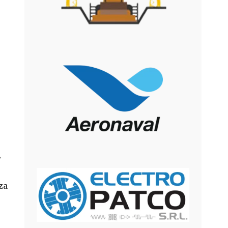
y
za
r