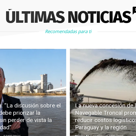
ÚLTIMAS NOTICIAS
Recomendadas para ti
: “La discusión sobre el
La nueva concesión de l
debe priorizar la
Navegable Troncal pro
in perder de vista la
reducir costos logístico
idad”
Paraguay y la región