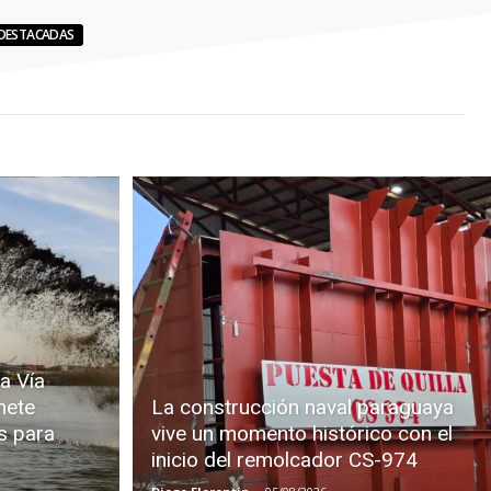
DESTACADAS
a Vía
mete
La construcción naval paraguaya
s para
vive un momento histórico con el
inicio del remolcador CS-974