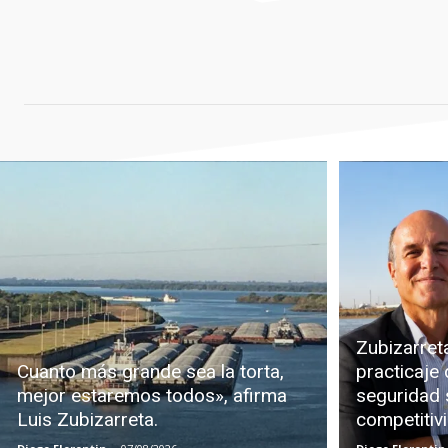
Zubizarreta
Cuanto más grande sea la torta,
practicaje 
mejor estaremos todos», afirma
seguridad s
Luis Zubizarreta.
competitiv