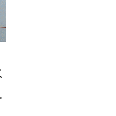
a
 y
to