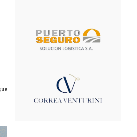
que
,