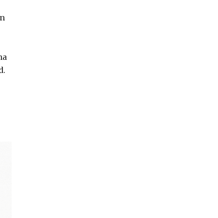
ún
na
d.