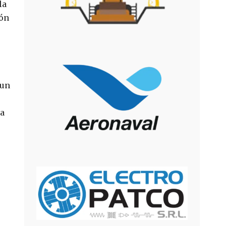
la
ión
 un
ba