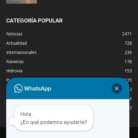
CATEGORÍA POPULAR
Noticias
2471
Actualidad
728
Internacionales
236
Navieras
178
Hidrovía
153
Puertos
135
Economía
132
Nacionales
126
Dragado
123
Hola
¿En qué podemos ayudarte?
INICIO
NOTICIAS
ACTUALIDAD
NAVIERAS
PUERTOS