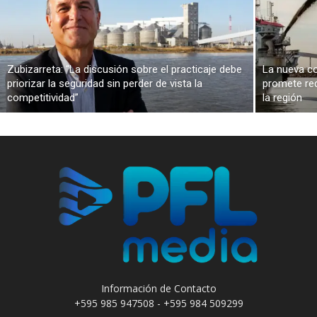
Zubizarreta: “La discusión sobre el practicaje debe
La nueva co
priorizar la seguridad sin perder de vista la
promete red
competitividad”
la región
Información de Contacto
+595 985 947508 - +595 984 509299