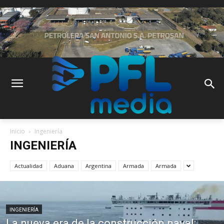
Inicio
Ingeniería
INGENIERÍA
Actualidad
Aduana
Argentina
Armada
Armada
INGENIERÍA
La nueva era de la construcción naval: