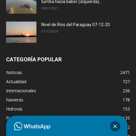
tumba hacia babor (izquierda)...
28/01/2021
Nivel de Ríos del Paraguay 07-12-20
07/12/2020
CATEGORÍA POPULAR
Noticias
2471
Actualidad
727
Internacionales
236
Navieras
178
Hidrovía
153
Puertos
135
Economía
132