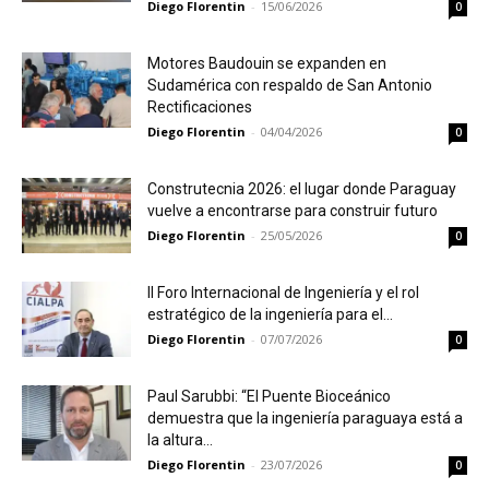
Diego Florentin
-
15/06/2026
0
Motores Baudouin se expanden en
Sudamérica con respaldo de San Antonio
Rectificaciones
Diego Florentin
-
04/04/2026
0
Construtecnia 2026: el lugar donde Paraguay
vuelve a encontrarse para construir futuro
Diego Florentin
-
25/05/2026
0
II Foro Internacional de Ingeniería y el rol
estratégico de la ingeniería para el...
Diego Florentin
-
07/07/2026
0
Paul Sarubbi: “El Puente Bioceánico
demuestra que la ingeniería paraguaya está a
la altura...
Diego Florentin
-
23/07/2026
0