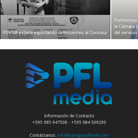
Preferimos 
la Cámara d
PDVSA estaria exportando delincuentes al Conosur
del servici
Información de Contacto
+595 985 947508 - +595 984 509299
Contáctanos:
info@paraguayfluvial.com