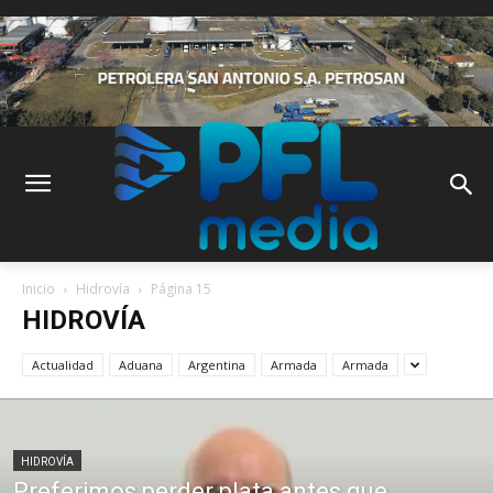
Inicio
Hidrovía
Página 15
HIDROVÍA
Actualidad
Aduana
Argentina
Armada
Armada
HIDROVÍA
Preferimos perder plata antes que