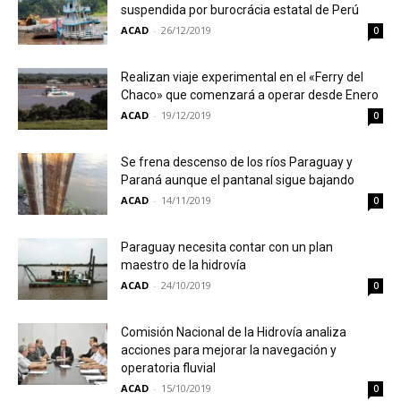
suspendida por burocrácia estatal de Perú
ACAD
-
26/12/2019
0
Realizan viaje experimental en el «Ferry del
Chaco» que comenzará a operar desde Enero
ACAD
-
19/12/2019
0
Se frena descenso de los ríos Paraguay y
Paraná aunque el pantanal sigue bajando
ACAD
-
14/11/2019
0
Paraguay necesita contar con un plan
maestro de la hidrovía
ACAD
-
24/10/2019
0
Comisión Nacional de la Hidrovía analiza
acciones para mejorar la navegación y
operatoria fluvial
ACAD
-
15/10/2019
0