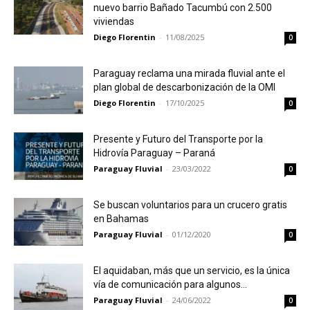
nuevo barrio Bañado Tacumbú con 2.500
viviendas
Diego Florentin
-
11/08/2025
0
Paraguay reclama una mirada fluvial ante el
plan global de descarbonización de la OMI
Diego Florentin
-
17/10/2025
0
Presente y Futuro del Transporte por la
Hidrovía Paraguay – Paraná
Paraguay Fluvial
-
23/03/2022
0
Se buscan voluntarios para un crucero gratis
en Bahamas
Paraguay Fluvial
-
01/12/2020
0
El aquidaban, más que un servicio, es la única
vía de comunicación para algunos...
Paraguay Fluvial
-
24/06/2022
0