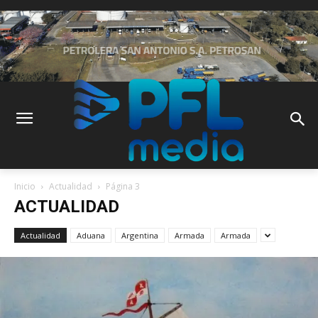
Inicio
Actualidad
Página 3
ACTUALIDAD
Actualidad
Aduana
Argentina
Armada
Armada