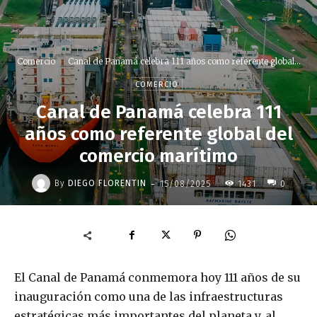
Comercio
Canal de Panamá celebra 111 años como referente global...
COMERCIO
Canal de Panamá celebra 111
años como referente global del
comercio marítimo
-
By
DIEGO FLORENTIN
15/08/2025
1431
0
El Canal de Panamá conmemora hoy 111 años de su
inauguración como una de las infraestructuras
estratégicas más importantes del planeta y, al