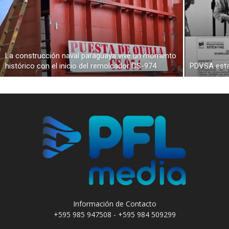
La construcción naval paraguaya vive un momento
histórico con el inicio del remolcador CS-974
PDVSA esta
Información de Contacto
+595 985 947508 - +595 984 509299