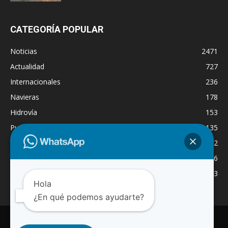
CATEGORÍA POPULAR
Noticias
2471
Actualidad
727
Internacionales
236
Navieras
178
Hidrovía
153
Puertos
135
Economía
132
Nacionales
126
Dragado
123
Hola
¿En qué podemos ayudarte?
INICIO
NOTICIAS
ACTUALIDAD
NAVIERAS
PUERTOS