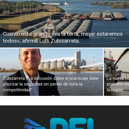
Cuanto más grande sea la torta, mejor estaremos
todos», afirma Luis Zubizarreta.
Zubizarreta: “La discusión sobre el practicaje debe
La nueva co
priorizar la seguridad sin perder de vista la
promete red
competitividad”
la región