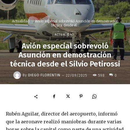
Actualidad
Avión especial sobrevoló Asunción en demostración
técnica desde el...
ACTUALIDAD
Avión especial sobrevoló
Asunción en demostración
técnica desde el Silvio Petirossi
-
By
DIEGO FLORENTIN
22/09/2025
598
0
Rubén Aguilar, director del aeropuerto, informó
que la aeronave realizó maniobras durante varias
horas sobre la capital como parte de una actividad