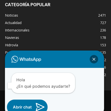
CATEGORÍA POPULAR
Noticias
2471
Actualidad
727
Internacionales
236
Navieras
178
Hidrovía
153
Puertos
135
Economía
132
Nacionales
126
Dragado
122
Hola
¿En qué podemos ayudarte?
INICIO
NOTICIAS
ACTUALIDAD
NAVIERAS
PUERTOS
ASTILLEROS
LOGISTICA
RADIO ONLINE
REGION
INTERNACIONAL
CANAL WA
Abrir chat