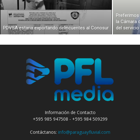
Preferimos 
la Cámara d
PDVSA estaria exportando delincuentes al Conosur
del servici
Información de Contacto
+595 985 947508 - +595 984 509299
Contáctanos:
info@paraguayfluvial.com