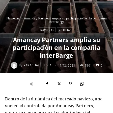
Navieras
Amancay Partners amplía su participación en la compañía
InterBarge
NAVIERAS
NOTICIAS
Amancay Partners amplía su
participación en la compañía
InterBarge
-
By
PARAGUAY FLUVIAL
11/12/2023
1801
0
Dentro de la dinámica del mercado naviero, una
sociedad controlada por Amancay Partners,
empresa que opera en el sector industrial,