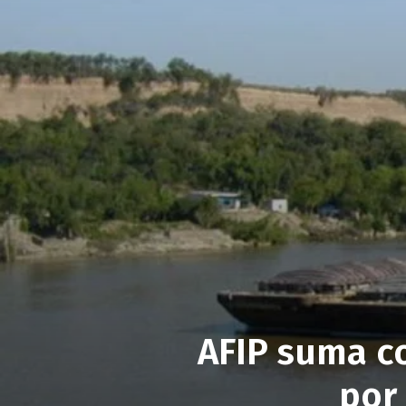
AFIP suma c
por