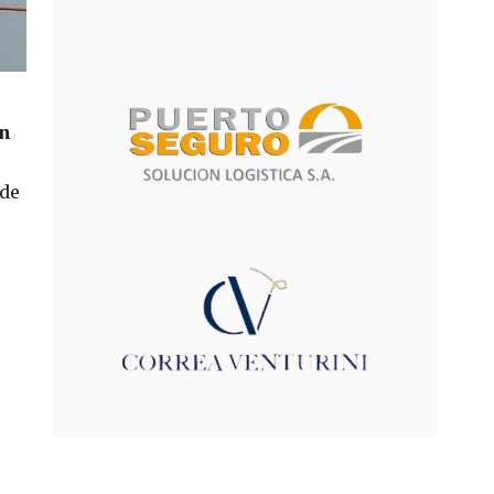
án
 de