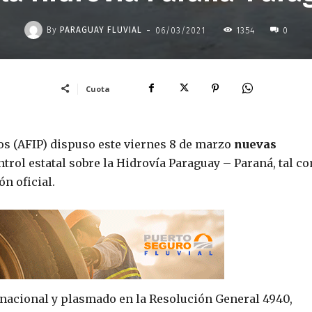
-
By
PARAGUAY FLUVIAL
06/03/2021
1354
0
Cuota
os (AFIP) dispuso este viernes 8 de marzo
nuevas
rol estatal sobre la Hidrovía Paraguay – Paraná, tal c
n oficial.
n nacional y plasmado en la Resolución General 4940,