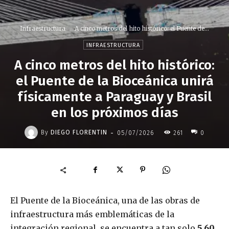
Infraestructura
A cinco metros del hito histórico: el Puente de...
INFRAESTRUCTURA
A cinco metros del hito histórico:
el Puente de la Bioceánica unirá
físicamente a Paraguay y Brasil
en los próximos días
-
By
DIEGO FLORENTIN
05/07/2026
261
0
El Puente de la Bioceánica, una de las obras de
infraestructura más emblemáticas de la
integración regional, se encuentra a tan solo
5,60