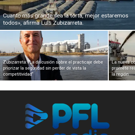
Cuanto más grande sea la torta, mejor estaremos
todos», afirma Luis Zubizarreta.
Zubizarreta: “La discusión sobre el practicaje debe
La nueva co
priorizar la seguridad sin perder de vista la
promete red
competitividad”
la región