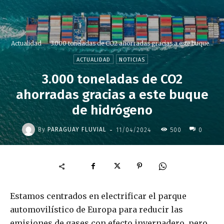
Actualidad
3.000 toneladas de CO2 ahorradas gracias a este buque...
ACTUALIDAD
NOTICIAS
3.000 toneladas de CO2
ahorradas gracias a este buque
de hidrógeno
-
By
PARAGUAY FLUVIAL
11/04/2024
500
0
Estamos centrados en electrificar el parque
automovilístico de Europa para reducir las
emisiones de gases con efecto invernadero, pero,