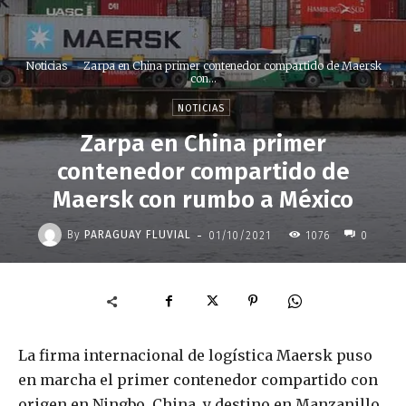
Noticias
Zarpa en China primer contenedor compartido de Maersk
con...
NOTICIAS
Zarpa en China primer
contenedor compartido de
Maersk con rumbo a México
-
By
PARAGUAY FLUVIAL
01/10/2021
1076
0
La firma internacional de logística Maersk puso
en marcha el primer contenedor compartido con
origen en Ningbo, China, y destino en Manzanillo,