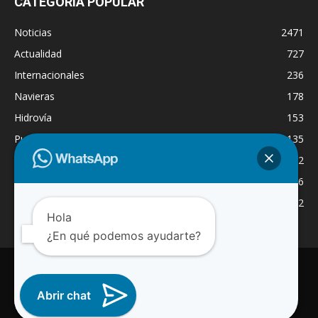
CATEGORÍA POPULAR
Noticias
2471
Actualidad
727
Internacionales
236
Navieras
178
Hidrovía
153
Puertos
135
Economía
132
Nacionales
126
Dragado
122
Hola
¿En qué podemos ayudarte?
INICIO
NOTICIAS
ACTUALIDAD
NAVIERAS
PUERTOS
ASTILLEROS
LOGISTICA
RADIO ONLINE
REGION
Abrir chat
INTERNACIONAL
CANAL WA