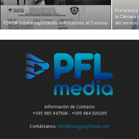
Preferimos 
la Cámara d
PDVSA estaria exportando delincuentes al Conosur
del servici
Información de Contacto
+595 985 947508 - +595 984 509299
Contáctanos:
info@paraguayfluvial.com