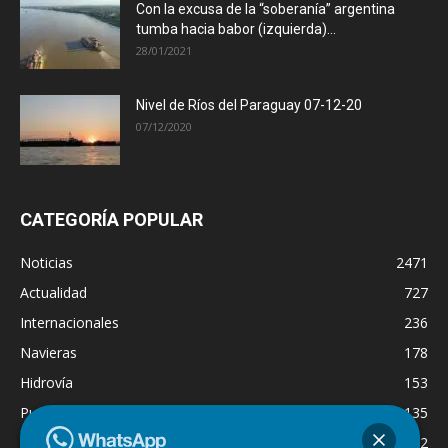
Con la excusa de la “soberanía” argentina
tumba hacia babor (izquierda)...
28/01/2021
Nivel de Ríos del Paraguay 07-12-20
07/12/2020
CATEGORÍA POPULAR
Noticias
2471
Actualidad
727
Internacionales
236
Navieras
178
Hidrovía
153
Puertos
135
Economía
132