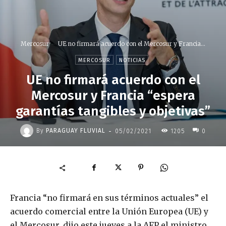
Mercosur
UE no firmará acuerdo con el Mercosur y Francia...
MERCOSUR
NOTICIAS
UE no firmará acuerdo con el
Mercosur y Francia “espera
garantías tangibles y objetivas”
-
By
PARAGUAY FLUVIAL
05/02/2021
1205
0
Francia “no firmará en sus términos actuales” el
acuerdo comercial entre la Unión Europea (UE) y
el Mercosur, dijo este jueves a la AFP el ministro