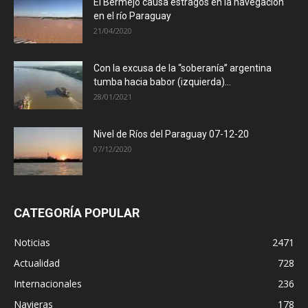
El Bermejo causa estragos en la navegación
en el río Paraguay
21/04/2020
Con la excusa de la “soberanía” argentina
tumba hacia babor (izquierda)...
28/01/2021
Nivel de Ríos del Paraguay 07-12-20
07/12/2020
CATEGORÍA POPULAR
Noticias
2471
Actualidad
728
Internacionales
236
Navieras
178