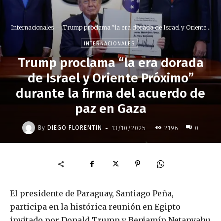
Internacionales
Trump proclama “la era dorada de Israel y Oriente...
INTERNACIONALES
Trump proclama “la era dorada
de Israel y Oriente Próximo”
durante la firma del acuerdo de
paz en Gaza
-
By
DIEGO FLORENTIN
13/10/2025
2196
0
El presidente de Paraguay, Santiago Peña,
participa en la histórica reunión en Egipto
invitado por Donald Trump y Benjamín Netanyahu