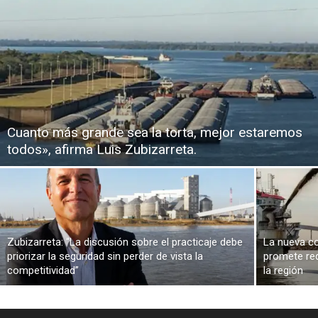
Cuanto más grande sea la torta, mejor estaremos
todos», afirma Luis Zubizarreta.
Zubizarreta: “La discusión sobre el practicaje debe
La nueva co
priorizar la seguridad sin perder de vista la
promete red
competitividad”
la región