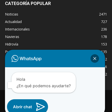
CATEGORÍA POPULAR
Noticias
2471
Actualidad
727
Internacionales
236
Navieras
178
Hidrovía
153
Puertos
135
Economía
132
Nacionales
126
Dragado
122
Hola
¿En qué podemos ayudarte?
INICIO
NOTICIAS
ACTUALIDAD
NAVIERAS
PUERTOS
ASTILLEROS
LOGISTICA
RADIO ONLINE
REGION
Abrir chat
INTERNACIONAL
CANAL WA