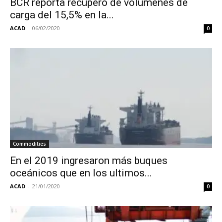
BCR reporta recupero de volúmenes de
carga del 15,5% en la...
ACAD
-
06/02/2020
0
Commodities
En el 2019 ingresaron más buques
oceánicos que en los ultimos...
ACAD
-
21/01/2020
0