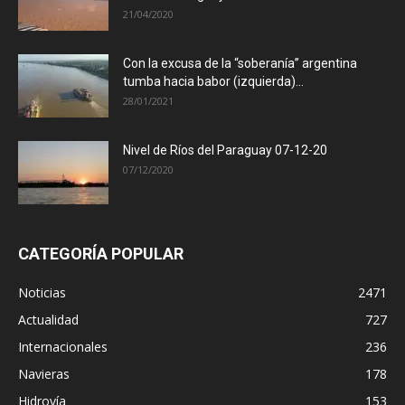
21/04/2020
Con la excusa de la “soberanía” argentina
tumba hacia babor (izquierda)...
28/01/2021
Nivel de Ríos del Paraguay 07-12-20
07/12/2020
CATEGORÍA POPULAR
Noticias
2471
Actualidad
727
Internacionales
236
Navieras
178
Hidrovía
153