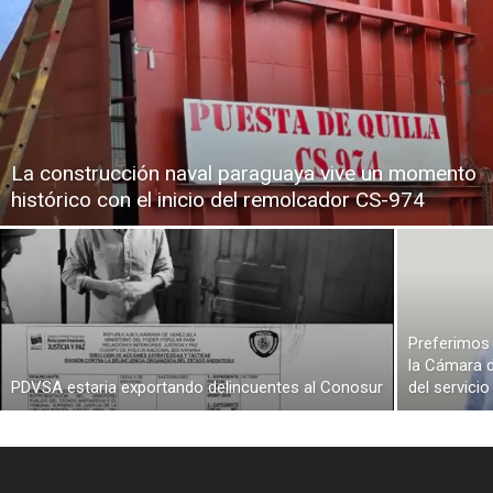
La construcción naval paraguaya vive un momento
histórico con el inicio del remolcador CS-974
Preferimos 
la Cámara d
PDVSA estaria exportando delincuentes al Conosur
del servici