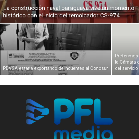
La construcción naval paraguaya vive un momento
histórico con el inicio del remolcador CS-974
Preferimos 
la Cámara d
PDVSA estaria exportando delincuentes al Conosur
del servici