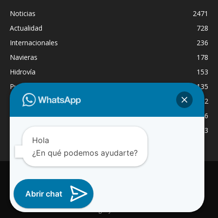
Noticias
2471
Actualidad
728
Internacionales
236
Navieras
178
Hidrovía
153
Puertos
135
Economía
132
Nacionales
126
Dragado
123
Hola
¿En qué podemos ayudarte?
INICIO
NOTICIAS
ACTUALIDAD
NAVIERAS
PUERTOS
ASTILLEROS
LOGISTICA
RADIO ONLINE
REGION
INTERNACIONAL
CANAL WA
Abrir chat
© 2025 Paraguay Fluvial Noticias