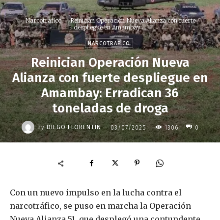
Narcotrafico
Reinician Operación Nueva Alianza con fuerte
despliegue en Amambay:...
NARCOTRAFICO
Reinician Operación Nueva
Alianza con fuerte despliegue en
Amambay: Erradican 36
toneladas de droga
-
By
DIEGO FLORENTIN
03/07/2025
1306
0
Con un nuevo impulso en la lucha contra el
narcotráfico, se puso en marcha la Operación
Nueva Alianza 51, que desplegó una contundente