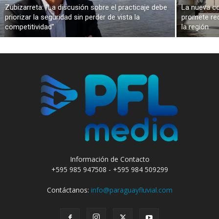
Zubizarreta: “La discusión sobre el practicaje debe
La nueva co
priorizar la seguridad sin perder de vista la
promete red
competitividad”
la región
Información de Contacto
+595 985 947508 - +595 984 509299
Contáctanos:
info@paraguayfluvial.com