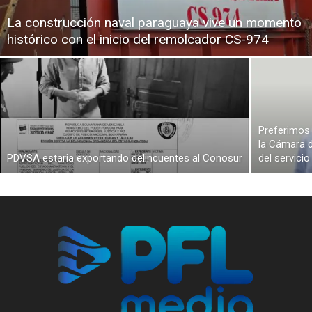
La construcción naval paraguaya vive un momento
histórico con el inicio del remolcador CS-974
Preferimos 
la Cámara d
PDVSA estaria exportando delincuentes al Conosur
del servici