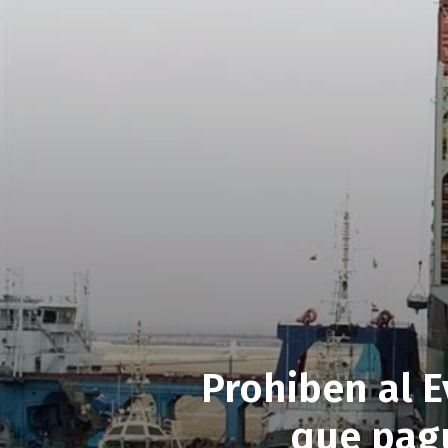
Prohiben al E
que pag