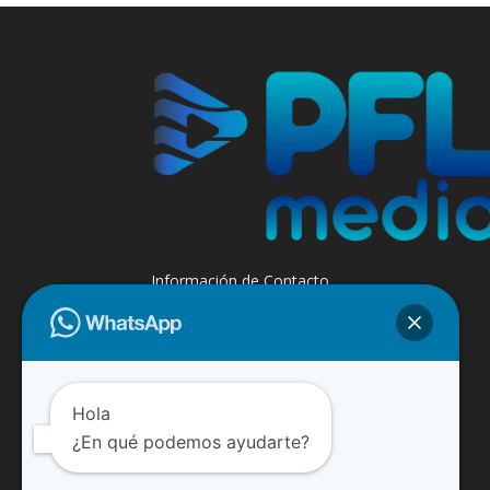
Información de Contacto
+595 985 947508 - +595 984 509299
Contáctanos:
info@paraguayfluvial.com
Hola
¿En qué podemos ayudarte?