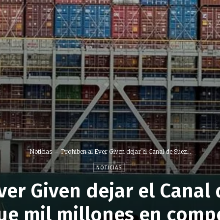
Noticias
Prohiben al Ever Given dejar el Canal de Suez...
NOTICIAS
ver Given dejar el Canal
ue mil millones en comp