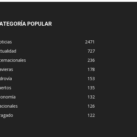
ATEGORÍA POPULAR
ticias
2471
tualidad
727
ternacionales
236
avieras
178
drovía
153
uertos
135
conomía
132
acionales
126
ragado
122