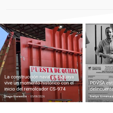
La construcción naval paraguaya
vive un momento histórico con el
PDVSA est
inicio del remolcador CS-974
delincuent
Diego Florentin
-
05/08/2026
Evelyn Giméne