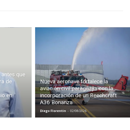
 antes que
ra de
Nueva aeronave fortalece la
aviación civil paraguaya con la
cio en
incorporación de un Beechcraft
A36 Bonanza
Diego Florentin
-
02/08/2026