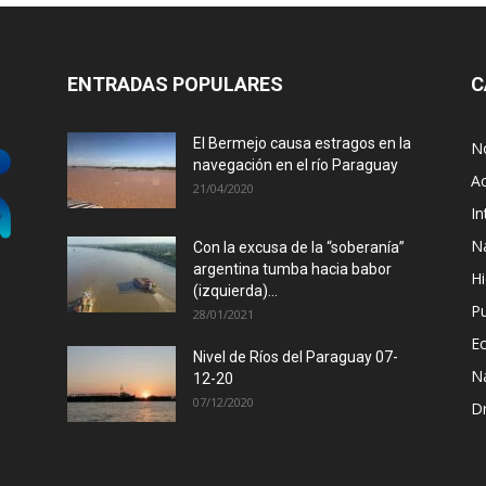
ENTRADAS POPULARES
C
El Bermejo causa estragos en la
No
navegación en el río Paraguay
Ac
21/04/2020
In
N
Con la excusa de la “soberanía”
argentina tumba hacia babor
Hi
(izquierda)...
P
28/01/2021
E
Nivel de Ríos del Paraguay 07-
N
12-20
07/12/2020
D