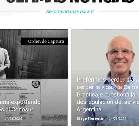
Recomendadas para ti
Preferimos perder plata
perder la vida»: la Cáma
Practicaje cuestiona la
aria exportando
desregulación del servi
es al Conosur
Argentina
z
-
04/08/2026
Diego Florentin
-
04/08/2026