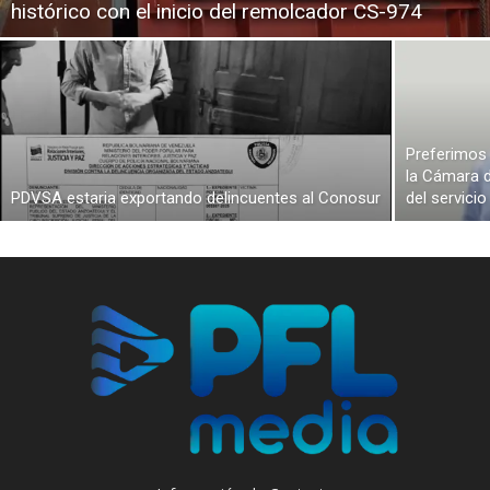
histórico con el inicio del remolcador CS-974
Preferimos 
la Cámara d
PDVSA estaria exportando delincuentes al Conosur
del servici