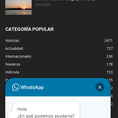
07/12/2020
CATEGORÍA POPULAR
Noticias
2471
Actualidad
727
Internacionales
236
Navieras
178
Hidrovía
153
Puertos
135
Economía
132
Nacionales
126
Dragado
122
Hola
¿En qué podemos ayudarte?