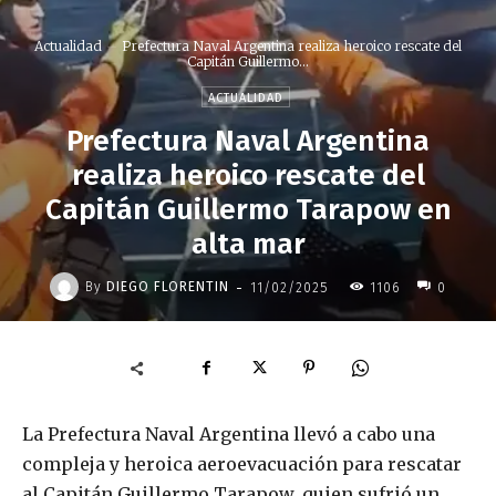
Actualidad
Prefectura Naval Argentina realiza heroico rescate del
Capitán Guillermo...
ACTUALIDAD
Prefectura Naval Argentina
realiza heroico rescate del
Capitán Guillermo Tarapow en
alta mar
-
By
DIEGO FLORENTIN
11/02/2025
1106
0
La Prefectura Naval Argentina llevó a cabo una
compleja y heroica aeroevacuación para rescatar
al Capitán Guillermo Tarapow, quien sufrió un