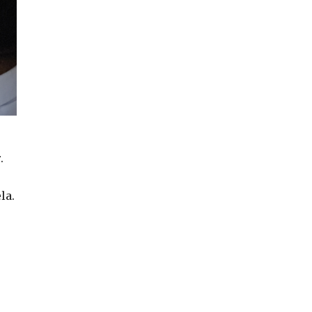
.
la.