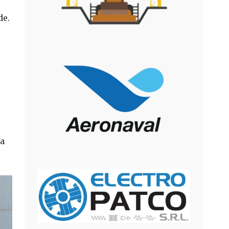
de.
za