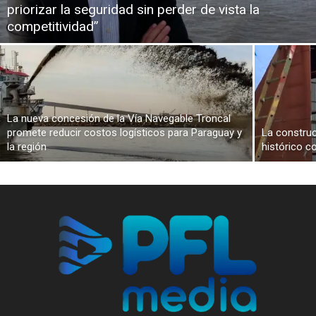
priorizar la seguridad sin perder de vista la
competitividad”
La nueva concesión de la Vía Navegable Troncal
promete reducir costos logísticos para Paraguay y
La constru
la región
histórico c