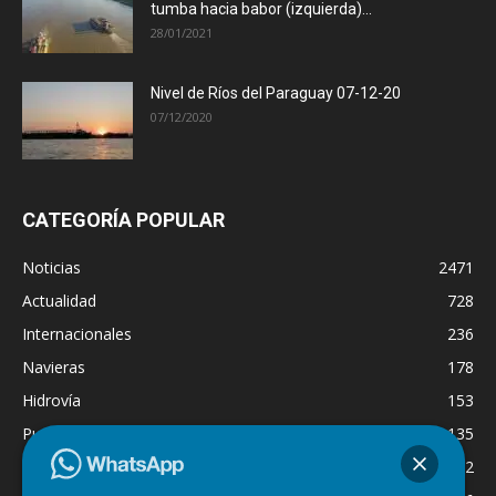
tumba hacia babor (izquierda)...
28/01/2021
Nivel de Ríos del Paraguay 07-12-20
07/12/2020
CATEGORÍA POPULAR
Noticias
2471
Actualidad
728
Internacionales
236
Navieras
178
Hidrovía
153
Puertos
135
Economía
132