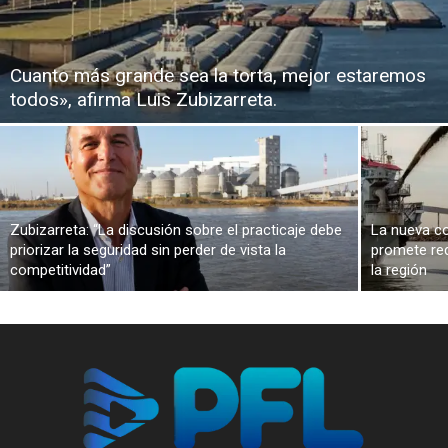
Cuanto más grande sea la torta, mejor estaremos
todos», afirma Luis Zubizarreta.
Zubizarreta: “La discusión sobre el practicaje debe
La nueva co
priorizar la seguridad sin perder de vista la
promete red
competitividad”
la región