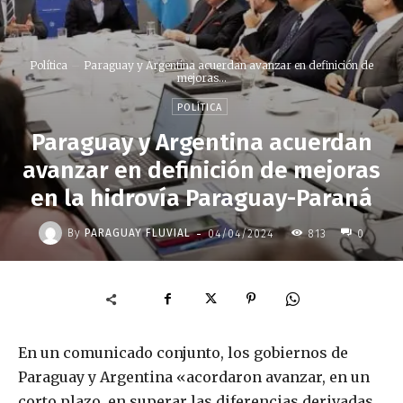
Política
Paraguay y Argentina acuerdan avanzar en definición de
mejoras...
POLÍTICA
Paraguay y Argentina acuerdan
avanzar en definición de mejoras
en la hidrovía Paraguay-Paraná
-
By
PARAGUAY FLUVIAL
04/04/2024
813
0
En un comunicado conjunto, los gobiernos de
Paraguay y Argentina «acordaron avanzar, en un
corto plazo, en superar las diferencias derivadas