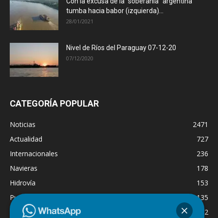
Con la excusa de la “soberanía” argentina
tumba hacia babor (izquierda)...
28/01/2021
Nivel de Ríos del Paraguay 07-12-20
07/12/2020
CATEGORÍA POPULAR
Noticias
2471
Actualidad
727
Internacionales
236
Navieras
178
Hidrovía
153
Puertos
135
Economía
132