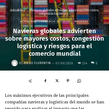
Actualidad
Navieras globales advierten sobre mayores costos,
congestión logística y...
ACTUALIDAD
COMERCIO EXTERIOR
NAVIERAS
Navieras globales advierten
sobre mayores costos, congestión
logística y riesgos para el
comercio mundial
-
By
DIEGO FLORENTIN
01/06/2026
234
0
Los máximos ejecutivos de las principales
compañías navieras y logísticas del mundo se han
reunido para analizar el impacto que las