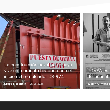
La construcción naval paraguaya
vive un momento histórico con el
PDVSA est
inicio del remolcador CS-974
delincuent
Diego Florentin
-
05/08/2026
Evelyn Giméne