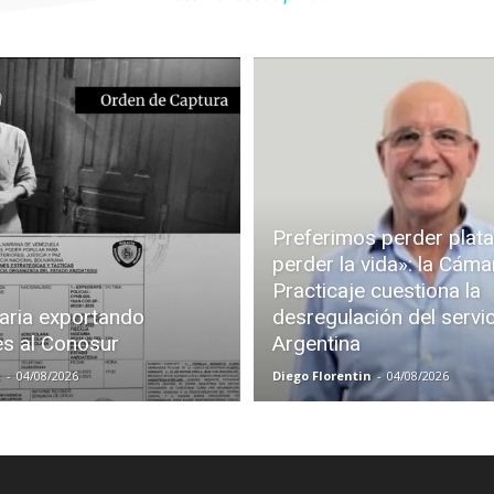
Preferimos perder plata
perder la vida»: la Cáma
Practicaje cuestiona la
aria exportando
desregulación del servi
es al Conosur
Argentina
z
-
04/08/2026
Diego Florentin
-
04/08/2026