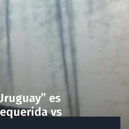
 Uruguay” es
requerida vs