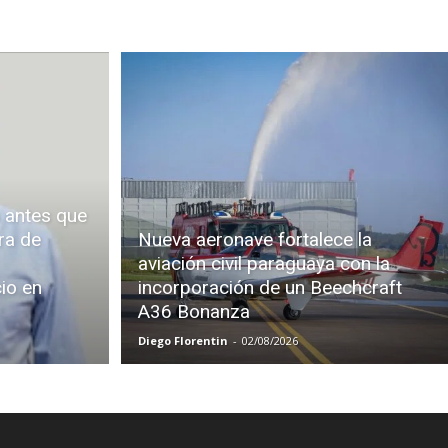
 antes que
ra de
Nueva aeronave fortalece la
aviación civil paraguaya con la
cio en
incorporación de un Beechcraft
A36 Bonanza
Diego Florentin
-
02/08/2026