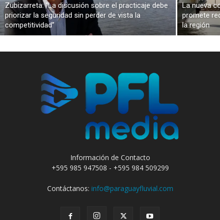
Zubizarreta: “La discusión sobre el practicaje debe
La nueva co
priorizar la seguridad sin perder de vista la
promete red
competitividad”
la región
Información de Contacto
+595 985 947508 - +595 984 509299
Contáctanos:
info@paraguayfluvial.com