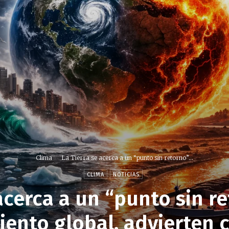
Clima
La Tierra se acerca a un “punto sin retorno”...
CLIMA
NOTICIAS
acerca a un “punto sin r
ento global, advierten c