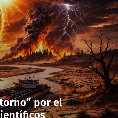
etorno” por el
ientíficos