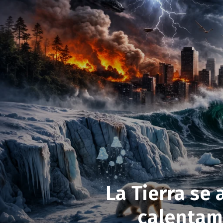
La Tierra se 
calentami