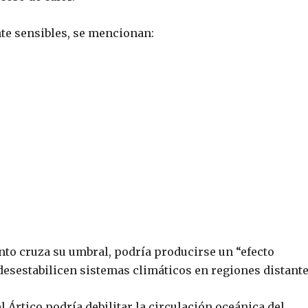
te sensibles, se mencionan:
nto cruza su umbral, podría producirse un “efecto
esestabilicen sistemas climáticos en regiones distante
l Ártico podría debilitar la circulación oceánica del