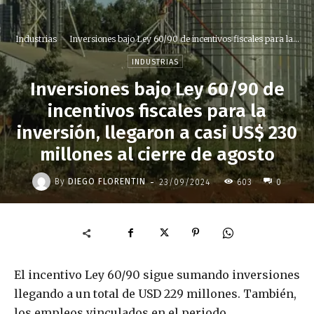
Industrias
Inversiones bajo Ley 60/90 de incentivos fiscales para la...
INDUSTRIAS
Inversiones bajo Ley 60/90 de
incentivos fiscales para la
inversión, llegaron a casi US$ 230
millones al cierre de agosto
-
By
DIEGO FLORENTIN
23/09/2024
603
0
El incentivo Ley 60/90 sigue sumando inversiones
llegando a un total de USD 229 millones. También,
los empleos vinculados en el periodo