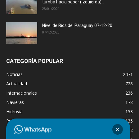
tumba hacia babor (izquierda)...
28/01/2021
Nivel de Ríos del Paraguay 07-12-20
07/12/2020
CATEGORÍA POPULAR
Noticias
2471
Actualidad
728
Internacionales
236
Navieras
178
Hidrovía
153
Puertos
135
Economía
132