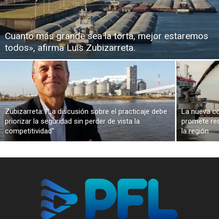
Cuanto más grande sea la torta, mejor estaremos
todos», afirma Luis Zubizarreta.
Zubizarreta: “La discusión sobre el practicaje debe
La nueva co
priorizar la seguridad sin perder de vista la
promete red
competitividad”
la región