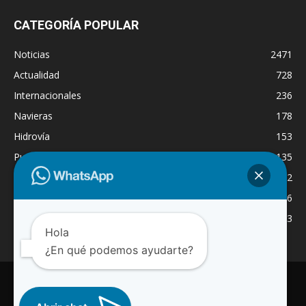
CATEGORÍA POPULAR
Noticias
2471
Actualidad
728
Internacionales
236
Navieras
178
Hidrovía
153
Puertos
135
Economía
132
Nacionales
126
Dragado
123
Hola
¿En qué podemos ayudarte?
INICIO
NOTICIAS
ACTUALIDAD
NAVIERAS
PUERTOS
ASTILLEROS
LOGISTICA
RADIO ONLINE
REGION