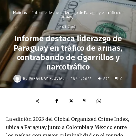
Noticias
Informe destaca liderazgo de Paraguay en tráfico de
armas,...
NOTICIAS
Informe destaca liderazgo de
Paraguay en tráfico de armas,
contrabando de cigarrillos y
narcotráfico
-
By
PARAGUAY FLUVIAL
08/11/2023
870
0
La edición 2023 del Global Organized Crime Index,
ubica a Paraguay junto a Colombia y México entre
los países con mayor criminalidad en el mundo.