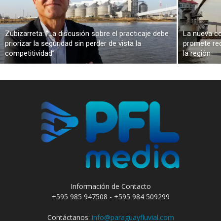
Zubizarreta: “La discusión sobre el practicaje debe
La nueva co
priorizar la seguridad sin perder de vista la
promete red
competitividad”
la región
Información de Contacto
+595 985 947508 - +595 984 509299
Contáctanos:
info@paraguayfluvial.com