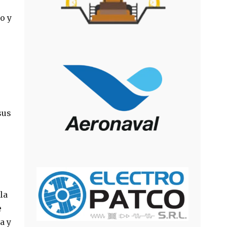
o y
sus
la
e
a y