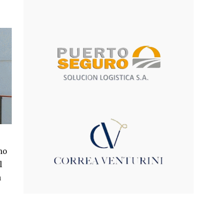
no
l
a