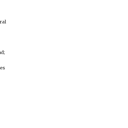
ral
ad;
 es