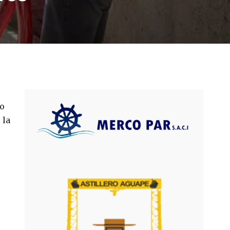
go
 la