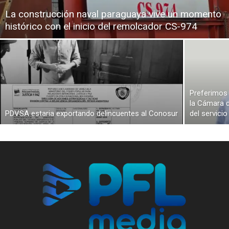
La construcción naval paraguaya vive un momento
histórico con el inicio del remolcador CS-974
Preferimos 
la Cámara d
PDVSA estaria exportando delincuentes al Conosur
del servici