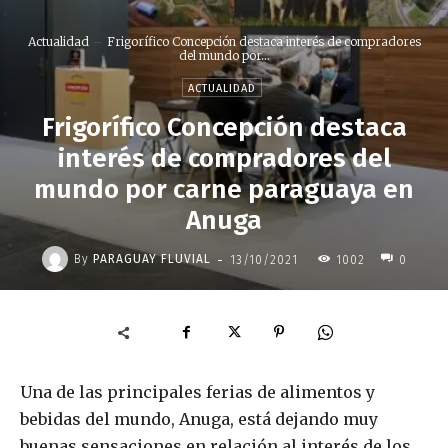
Actualidad
Frigorífico Concepción destaca interés de compradores
del mundo por...
ACTUALIDAD
Frigorífico Concepción destaca
interés de compradores del
mundo por carne paraguaya en
Anuga
-
By
PARAGUAY FLUVIAL
13/10/2021
1002
0
Una de las principales ferias de alimentos y
bebidas del mundo, Anuga, está dejando muy
buenas sensaciones en relación al interés de los