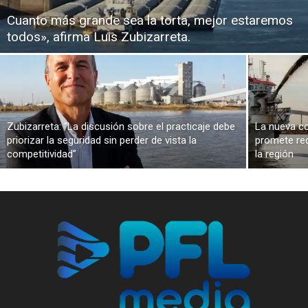
Cuanto más grande sea la torta, mejor estaremos
todos», afirma Luis Zubizarreta.
Zubizarreta: “La discusión sobre el practicaje debe
La nueva co
priorizar la seguridad sin perder de vista la
promete red
competitividad”
la región