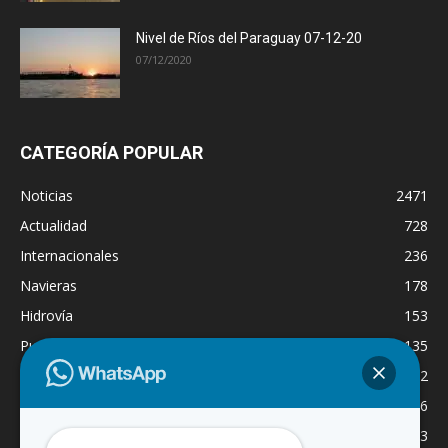
Nivel de Ríos del Paraguay 07-12-20
07/12/2020
CATEGORÍA POPULAR
Noticias
2471
Actualidad
728
Internacionales
236
Navieras
178
Hidrovía
153
Puertos
135
Economía
132
Nacionales
126
Dragado
123