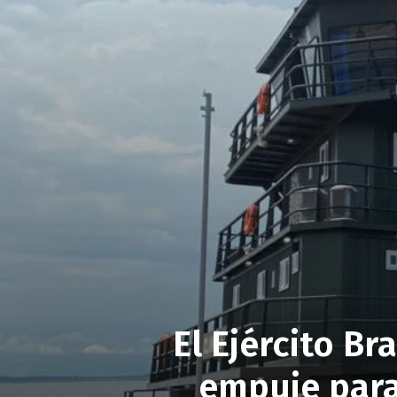
El Ejército B
empuje para