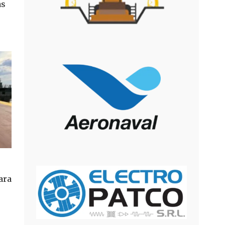
as
ara