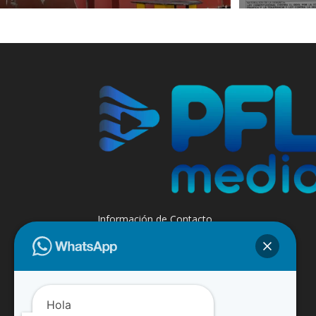
Información de Contacto
+595 985 947508 - +595 984 509299
Contáctanos:
info@paraguayfluvial.com
Hola