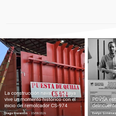
La construcción naval paraguaya
vive un momento histórico con el
PDVSA est
inicio del remolcador CS-974
delincuent
Diego Florentin
-
05/08/2026
Evelyn Giméne