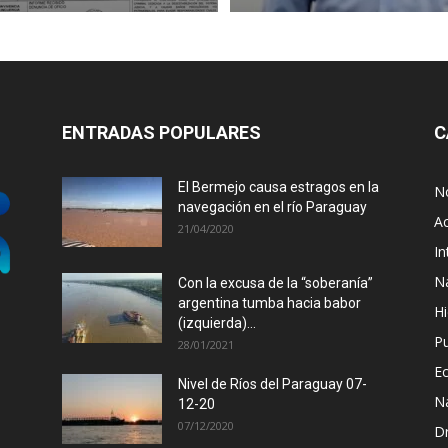
ENTRADAS POPULARES
C
El Bermejo causa estragos en la
No
navegación en el río Paraguay
Ac
21/04/2020
In
N
Con la excusa de la “soberanía”
argentina tumba hacia babor
Hi
(izquierda)...
P
28/01/2021
E
Nivel de Ríos del Paraguay 07-
N
12-20
07/12/2020
D