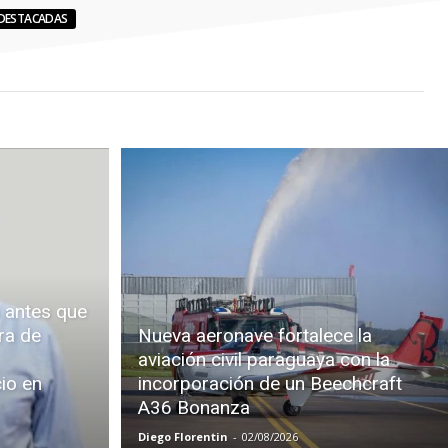
DESTACADAS
 antes que
ra de
Nueva aeronave fortalece la
aviación civil paraguaya con la
cio en
incorporación de un Beechcraft
A36 Bonanza
Diego Florentin
-
02/08/2026