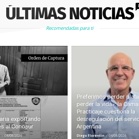
ÚLTIMAS NOTICIAS
Recomendadas para ti
Preferimos perder plata
perder la vida»: la Cáma
Practicaje cuestiona la
aria exportando
desregulación del servi
es al Conosur
Argentina
z
-
04/08/2026
Diego Florentin
-
04/08/2026