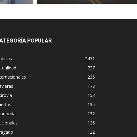
ATEGORÍA POPULAR
ticias
2471
tualidad
727
ternacionales
236
avieras
178
drovía
153
uertos
135
conomía
132
acionales
126
ragado
122