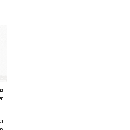
un
or
an
as