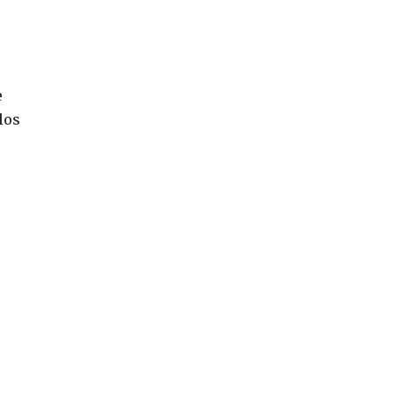
o
e
los