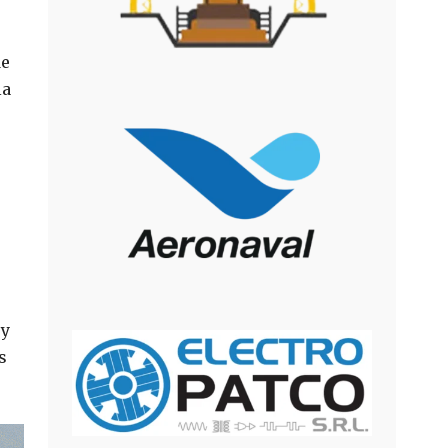
de
la
 y
s